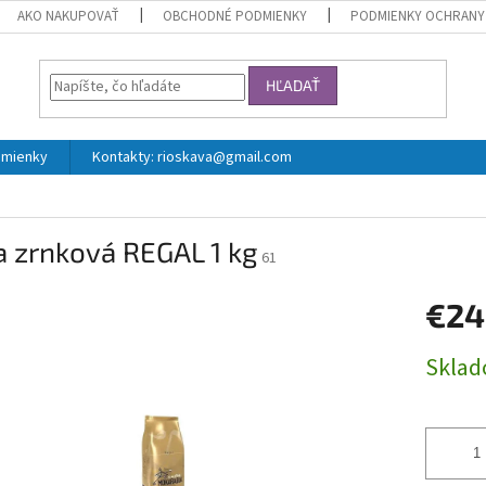
AKO NAKUPOVAŤ
OBCHODNÉ PODMIENKY
PODMIENKY OCHRANY
HĽADAŤ
mienky
Kontakty: rioskava@gmail.com
g
a zrnková REGAL 1 kg
61
€24
Jednotk
Skla
cena: