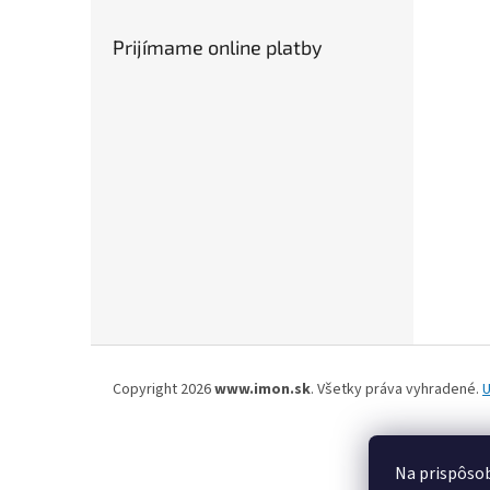
Prijímame online platby
Z
á
Copyright 2026
www.imon.sk
. Všetky práva vyhradené.
U
p
ä
t
Na prispôsob
i