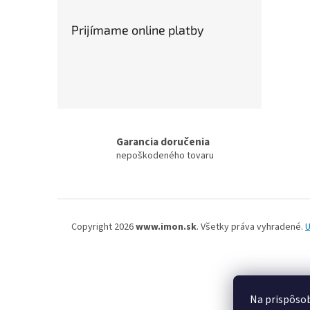
Prijímame online platby
Garancia doručenia
nepoškodeného tovaru
Z
á
Copyright 2026
www.imon.sk
. Všetky práva vyhradené.
U
p
ä
t
i
e
Na prispôsob