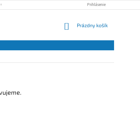
 OSOBNÝCH ÚDAJOV
Prihlásenie
NÁKUPNÝ
Prázdny košík
KOŠÍK
avujeme.