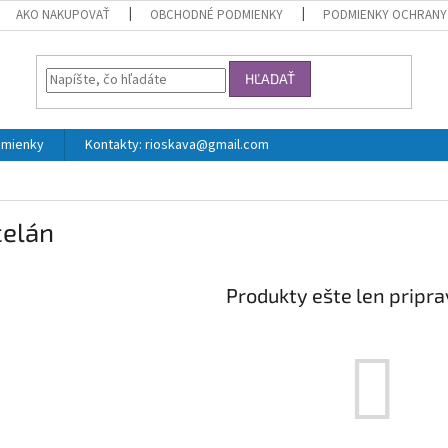
AKO NAKUPOVAŤ
OBCHODNÉ PODMIENKY
PODMIENKY OCHRANY
HĽADAŤ
mienky
Kontakty: rioskava@gmail.com
celán
Produkty ešte len pripr