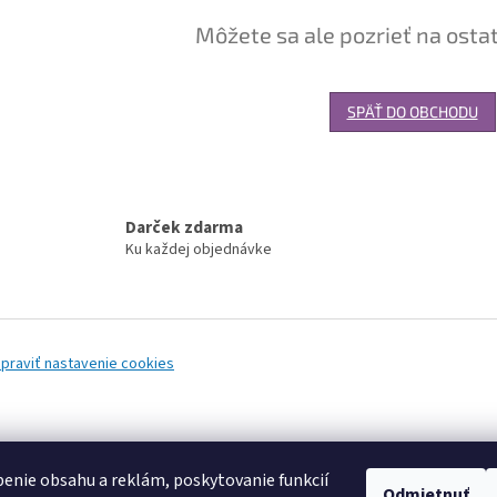
Môžete sa ale pozrieť na osta
SPÄŤ DO OBCHODU
Darček zdarma
Ku každej objednávke
praviť nastavenie cookies
enie obsahu a reklám, poskytovanie funkcií
Odmietnuť