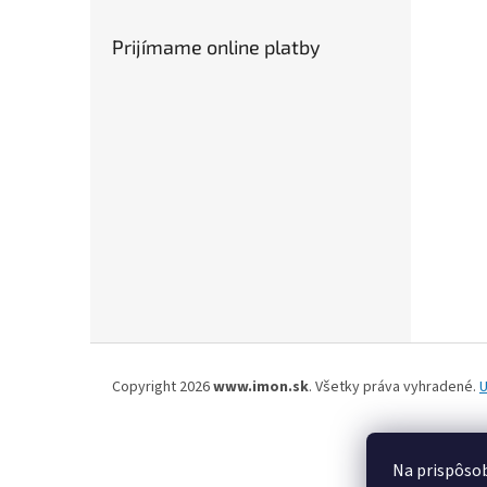
Prijímame online platby
Z
á
Copyright 2026
www.imon.sk
. Všetky práva vyhradené.
U
p
ä
t
Na prispôsob
i