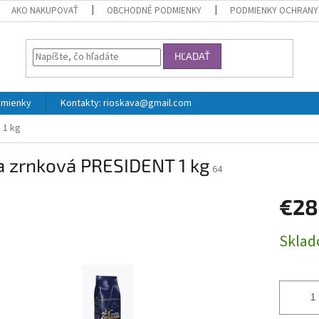
AKO NAKUPOVAŤ
OBCHODNÉ PODMIENKY
PODMIENKY OCHRANY
HĽADAŤ
mienky
Kontakty: rioskava@gmail.com
 1 kg
a zrnková PRESIDENT 1 kg
64
€28
Jednotk
Skla
cena: